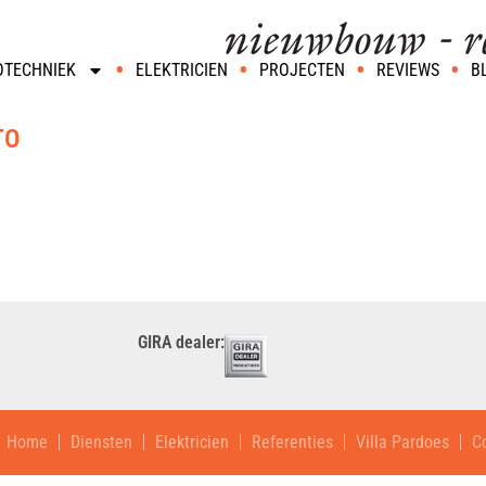
OTECHNIEK
ELEKTRICIEN
PROJECTEN
REVIEWS
B
TO
GIRA dealer:
Home
Diensten
Elektricien
Referenties
Villa Pardoes
C